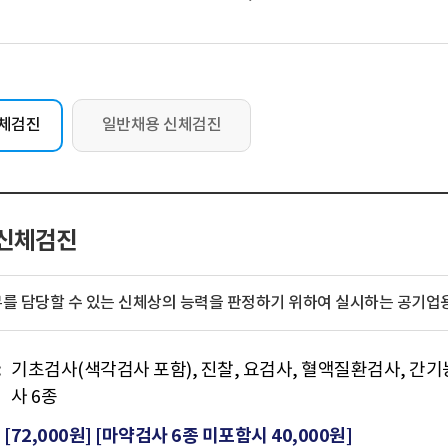
신체검진
일반채용 신체검진
신체검진
무를 담당할 수 있는 신체상의 능력을 판정하기 위하여 실시하는 공기업
:
기초검사(색각검사 포함), 진찰, 요검사, 혈액질환검사, 간
사 6종
[
72,000원
] [마약검사 6종 미포함시
40,000원
]